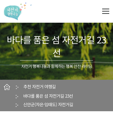
본문영역 바로가기
메인메뉴 바로가기
하단링크 바로가기
바다를 품은 섬 자전거길 23
선
자전거 행복나눔과 함께하는 행복 안전 라이딩
추천 자전거 여행길
바다를 품은 섬 자전거길 23선
신안군(자은·임태도) 자전거길