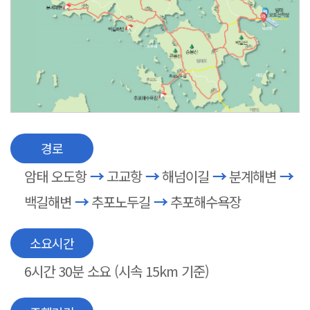
경로
암태 오도항
→
고교항
→
해넘이길
→
분계해변
→
백길해변
→
추포노두길
→
추포해수욕장
소요시간
6시간 30분 소요 (시속 15km 기준)