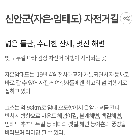
신안군(자은·임태도) 자전거길
넓은 들판, 수려한 산세, 멋진 해변
옛 노두길 따라 감성 자전거 여행이 시작되는 곳
자은암태도는 ′19년 4월 천사대교가 개통되면서 자동차로
바로 갈 수 있어 자전거 여행자들에겐 최고의 섬 여행지로
꼽히고 있다.
코스는 약 98km로 암태 오도항에서 은암대교를 건너
반시계 방향으로 자은도 해넘이길, 분계해변, 백길해변,
암태도 추포노두길 등 바다와 갯벌,해변 농어촌의 풍경을
바라보며 라이딩 할 수 있다.